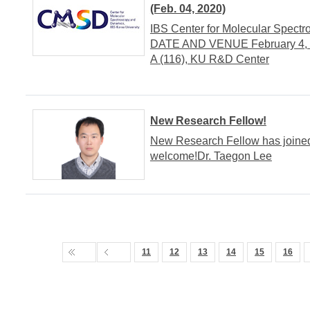
(Feb. 04, 2020)
IBS Center for Molecular Spec
DATE AND VENUE February 4, 2
A (116), KU R&D Center
New Research Fellow!
New Research Fellow has joined
welcome!Dr. Taegon Lee
11
12
13
14
15
16