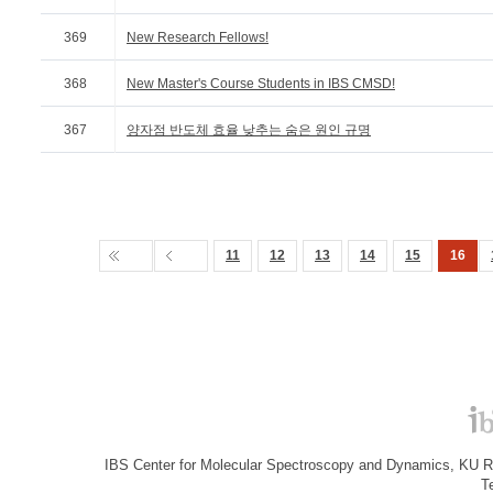
369
New Research Fellows!
368
New Master's Course Students in IBS CMSD!
367
양자점 반도체 효율 낮추는 숨은 원인 규명
11
12
13
14
15
16
IBS Center for Molecular Spectroscopy and Dynamics, KU R&
T