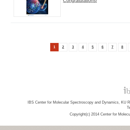
Congratulations!
1
2
3
4
5
6
7
8
IBS Center for Molecular Spectroscopy and Dynamics, KU R&
T
Copyright(c) 2014 Center for Molec