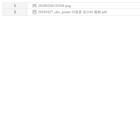
1
20200326135344.png
2
20181027_abc_poster 이호준 포스터 원본.pdf