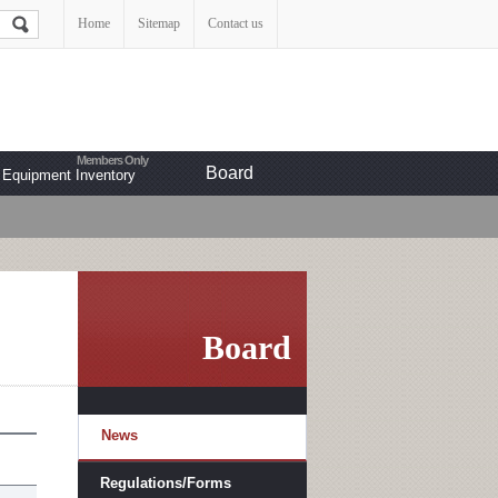
Home
Sitemap
Contact us
Board
Equipment Inventory
Board
News
Regulations/Forms