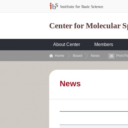
Center for Molecular 
About Center
Members
Home
Board
News
Print P
News