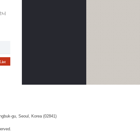
오니
List
ngbuk-gu, Seoul, Korea (02841)
erved.