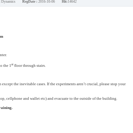
nd Dynamics
RegDate :
2016-10-06
Hit:
14642
 pm
nter.
st
to the 1
floor through stairs.
 except the inevitable cases. If the experiments aren’t crucial, please stop your
op, cellphone and wallet etc) and evacuate to the outside of the building.
raining.