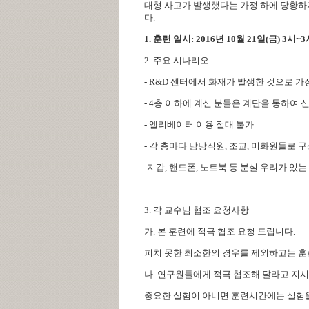
대형 사고가 발생했다는 가정 하에 당황하
다
.
1.
훈련 일시
: 2016
년
10
월
21
일
(
금
) 3
시
~3
2.
주요 시나리오
-
R&D
센터에서 화재가 발생한 것으로 가
-
4
층 이하에 계신 분들은 계단을 통하여 
-
엘리베이터 이용 절대 불가
-
각 층마다 담당직원
,
조교
,
미화원들로 구
-
지갑
,
핸드폰
,
노트북 등 분실 우려가 있는
3.
각 교수님 협조 요청사항
가
.
본 훈련에 적극 협조 요청 드립니다
.
피치 못한 최소한의 경우를 제외하고는 훈
나
.
연구원들에게 적극 협조해 달라고 지
중요한 실험이 아니면 훈련시간에는 실험