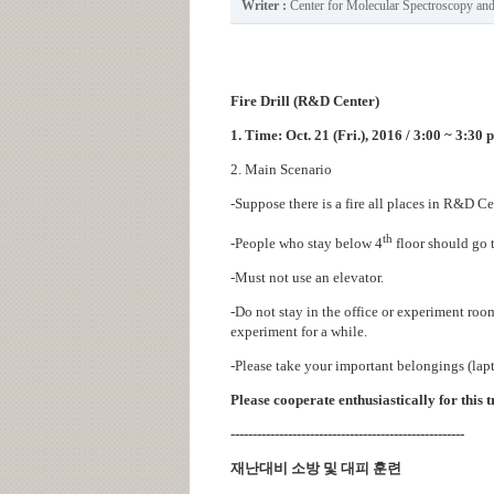
Writer :
Center for Molecular Spectroscopy a
Fire Drill (R&D Center)
1.
Time
: Oct. 21 (Fri.), 2016 / 3:00 ~ 3:30
2.
Main Scenario
-Suppose there is a fire all places in R&D Ce
th
-
People who stay below 4
floor should go 
-Must not use an elevator.
-
Do not stay in the office or experiment room
experiment for a while.
-Please take your important belongings (lapt
Please cooperate enthusiastically for this t
-----------------------------------------------------
재난대비 소방 및 대피 훈련