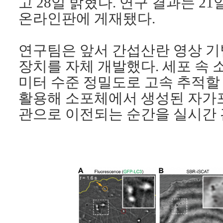
고
28
일 밝혔다
.
연구 결과는
21
온라인판에 게재됐다
.
연구팀은 앞서 간섭산란 영상 
장치를 자체 개발했다
.
세포 속 
미터 수준 정밀도로 고속 추적할
활용해 소포체에서 생성된 자가
관으로 이전되는 순간을 실시간