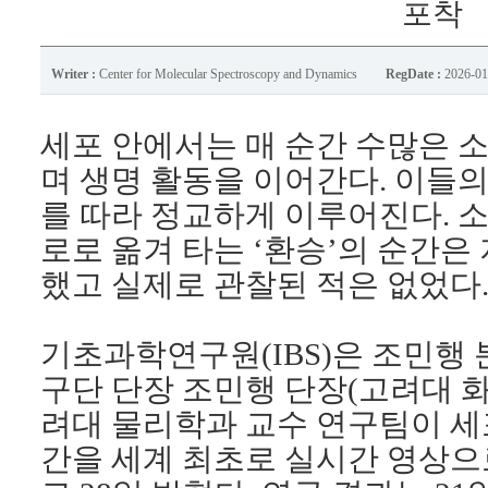
포착
Writer :
Center for Molecular Spectroscopy and Dynamics
RegDate :
2026-01
세포 안에서는 매 순간 수많은 
며 생명 활동을 이어간다
.
이들의
를 따라 정교하게 이루어진다
.
소
로로 옮겨 타는
‘
환승
’
의 순간은
했고 실제로 관찰된 적은 없었다
기초과학연구원
(IBS)
은 조민행 
구단 단장 조민행 단장
(
고려대 
려대 물리학과 교수 연구팀이 
간을 세계 최초로 실시간 영상으