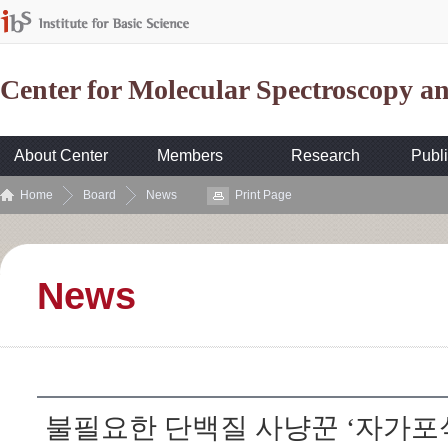
Center for Molecular Spectroscopy 
About Center
Members
Research
Publi
Home
Board
News
Print Page
News
불필요한 단백질 사냥꾼 ‘자가포