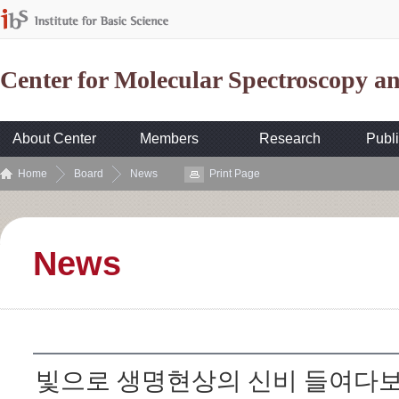
Center for Molecular Spectroscopy 
About Center
Members
Research
Publi
Home
Board
News
Print Page
News
빛으로 생명현상의 신비 들여다보