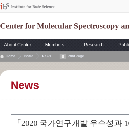
Center for Molecular Spectroscopy 
About Center
Members
Research
Publi
Home
Board
News
Print Page
News
「2020 국가연구개발 우수성과 10