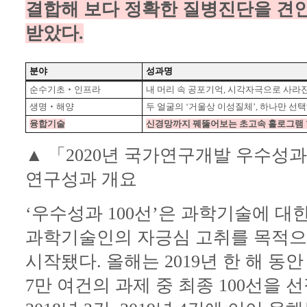
결합해 보다 정확한 질병진단을 견인
받았다.
분야
성과명
순수기초‧인프라
내 머리 속 공포기억, 시각자극으로 사라
생명‧해양
두 얼굴의 ‘거울상 이성질체’, 하나만 선
융합기술
신경망까지 꿰뚫어보는 초고속 홀로그램
▲ 「2020년 국가연구개발 우수성과 
연구성과 개요
‘우수성과 100선’은 과학기술에 대
과학기술인의 자긍심 고취를 목적으로
시작됐다. 올해는 2019년 한 해 
7만 여건의 과제 중 최종 100선을 선정했