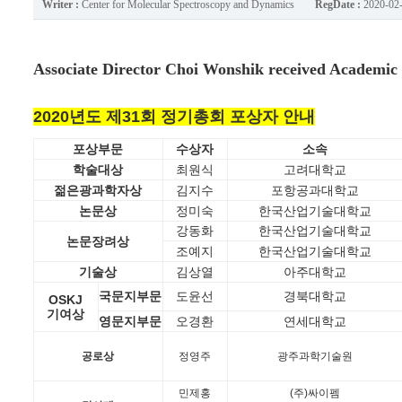
Writer :
Center for Molecular Spectroscopy and Dynamics
RegDate :
2020-02
Associate Director Choi Wonshik received Academi
2020년도 제31회 정기총회 포상자 안내
포상부문
수상자
소속
학술대상
최원식
고려대학교
젊은광과학자상
김지수
포항공과대학교
논문상
정미숙
한국산업기술대학교
강동화
한국산업기술대학교
논문장려상
조예지
한국산업기술대학교
기술상
김상열
아주대학교
국문지부문
도윤선
경북대학교
OSKJ
기여상
영문지부문
오경환
연세대학교
공로상
정영주
광주과학기술원
민제홍
(주)싸이펨