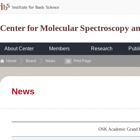
Center for Molecular Spectroscopy 
About Center
Members
Research
Publi
Home
Board
News
Print Page
News
OSK Academic Grand P