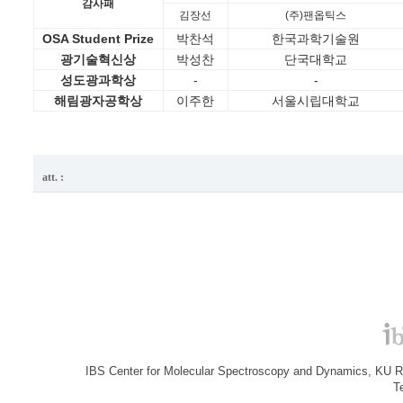
감사패
김장선
(주)팬옵틱스
OSA Student Prize
박찬석
한국과학기술원
광기술혁신상
박성찬
단국대학교
성도광과학상
-
-
해림광자공학상
이주한
서울시립대학교
att. :
IBS Center for Molecular Spectroscopy and Dynamics, KU R&
T