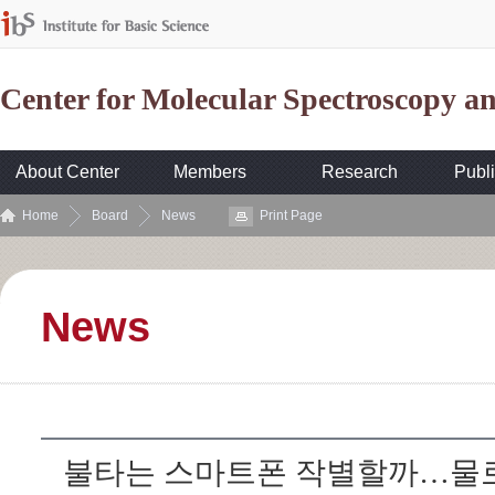
Center for Molecular Spectroscopy 
About Center
Members
Research
Publi
Home
Board
News
Print Page
News
불타는 스마트폰 작별할까…물로