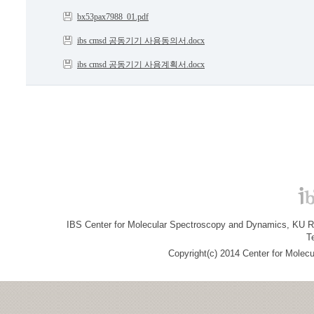
bx53pax7988_01.pdf
ibs cmsd 공동기기 사용동의서.docx
ibs cmsd 공동기기 사용계획서.docx
IBS Center for Molecular Spectroscopy and Dynamics, KU R&
T
Copyright(c) 2014 Center for Molec