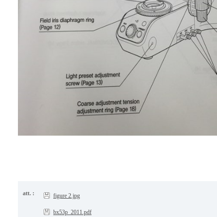
att. :
figure 2.jpg
bx53p_2011.pdf