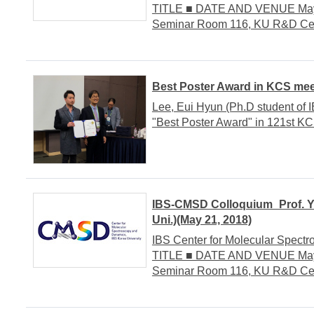
TITLE ■ DATE AND VENUE May 2
Seminar Room 116, KU R&D Cen
Best Poster Award in KCS meet
Lee, Eui Hyun (Ph.D student of 
"Best Poster Award" in 121st KC
IBS-CMSD Colloquium_Prof. Yon
Uni.)(May 21, 2018)
IBS Center for Molecular Spe
TITLE ■ DATE AND VENUE May 2
Seminar Room 116, KU R&D Ce